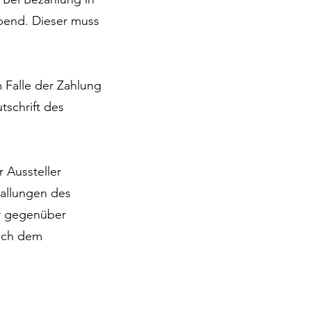
bend. Dieser muss
m Falle der Zahlung
tschrift des
 Aussteller
tallungen des
er gegenüber
nach dem