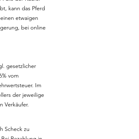
bt, kann das Pferd
r einen etwaigen
igerung, bei online
. gesetzlicher
r 6% vom
ehrwertsteuer. Im
lers der jeweilige
 Verkäufer.
ch Scheck zu
 Bei Bezahlung in