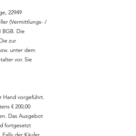
age, 22949
er (Vermittlungs- /
 I BGB. Die
Die zur
bzw. unter dem
alter vor. Sie
r Hand vorgeführt.
ens € 200,00
hen. Das Ausgebot
 fortgesetzt
 Falls der Käufer