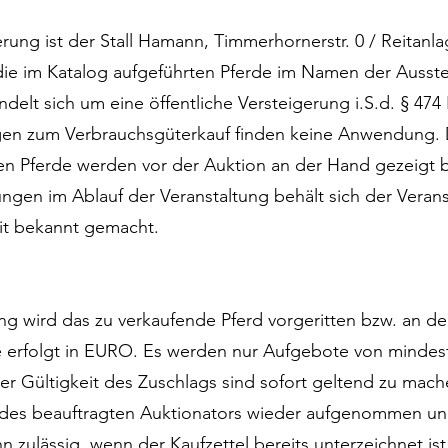
erung ist der Stall Hamann, Timmerhornerstr. 0 / Reitanl
ie im Katalog aufgeführten Pferde im Namen der Ausstell
ndelt sich um eine öffentliche Versteigerung i.S.d. § 474
en zum Verbrauchsgüterkauf finden keine Anwendung. 
 Pferde werden vor der Auktion an der Hand gezeigt 
ungen im Ablauf der Veranstaltung behält sich der Veranst
it bekannt gemacht.
g wird das zu verkaufende Pferd vorgeritten bzw. an de
 erfolgt in EURO. Es werden nur Aufgebote von mindest
r Gültigkeit des Zuschlags sind sofort geltend zu mac
des beauftragten Auktionators wieder aufgenommen und
n zulässig, wenn der Kaufzettel bereits unterzeichnet ist.