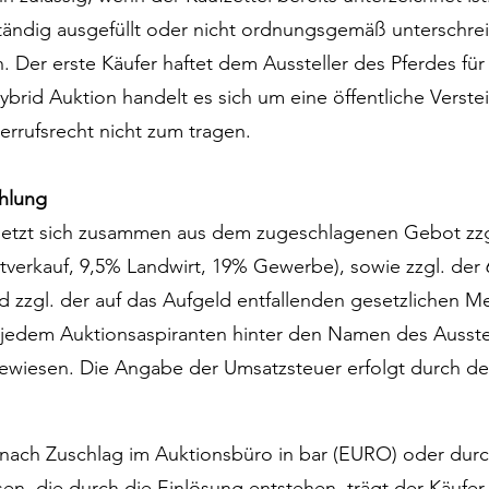
lständig ausgefüllt oder nicht ordnungsgemäß unterschrei
. Der erste Käufer haftet dem Aussteller des Pferdes fü
ybrid Auktion handelt es sich um eine öffentliche Verste
rufsrecht nicht zum tragen.
hlung
setzt sich zusammen aus dem zugeschlagenen Gebot zzgl
tverkauf, 9,5% Landwirt, 19% Gewerbe), sowie zzgl. de
d zzgl. der auf das Aufgeld entfallenden gesetzlichen M
 jedem Auktionsaspiranten hinter den Namen des Ausstel
wiesen. Die Angabe der Umsatzsteuer erfolgt durch den
 nach Zuschlag im Auktionsbüro in bar (EURO) oder dur
en, die durch die Einlösung entstehen, trägt der Käufer.