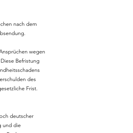
 Wochen nach dem
 Absendung.
i Ansprüchen wegen
Diese Befristung
sundheitsschadens
Verschulden des
esetzliche Frist.
noch deutscher
g und die